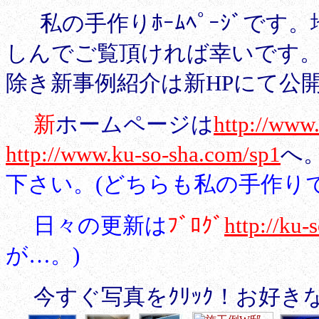
私の手作りﾎｰﾑﾍﾟｰｼﾞで
しんでご覧頂ければ幸いです。･
除き新事例紹介は新HPにて公
新
ホームページは
http://www
http://www.ku-so-sha.com/sp1
へ
下さい。(どちらも私の手作りで
日々の更新は
ﾌﾞﾛｸﾞ
http://ku-
が…。)
今すぐ写真をｸﾘｯｸ！お好きな