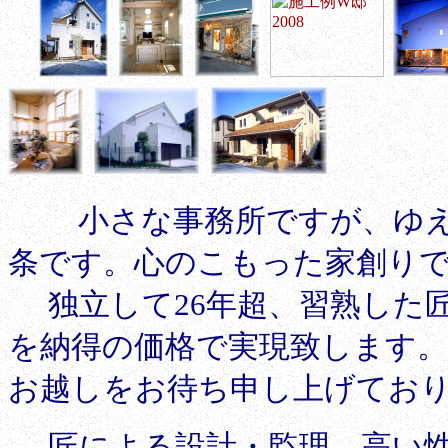
小さな事務所ですが、ゆ
条です。心のこもった家創り
独立して26年超、習熟した匠
を納得の価格で実現致します
お越しをお待ち申し上げてお
匠による設計・監理、
高い