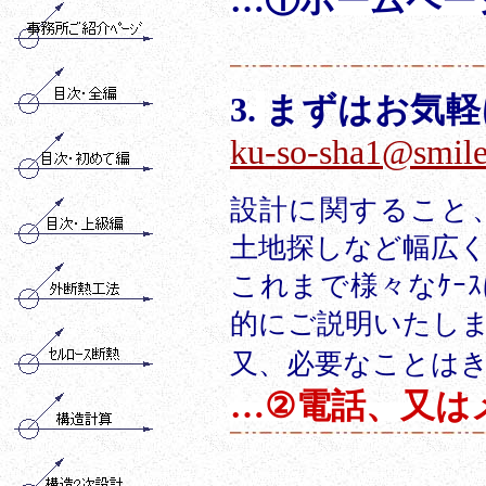
…①ホームペー
3
.
まずはお気軽
ku-so-sha1@smile
設計に関すること
土地探しなど幅広く
これまで様々なｹｰ
的にご説明いたしま
又、必要なことはき
…②電話、又は