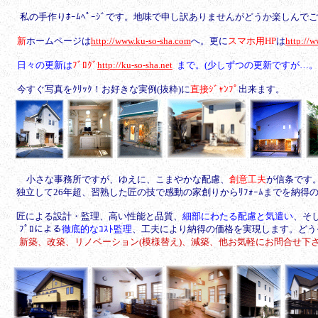
私の手作りﾎｰﾑﾍﾟｰｼﾞです。地味で申し訳ありませんがどうか楽しんで
新
ホームページは
http://www.ku-so-sha.com
へ。更に
スマホ用HP
は
http://
日々の更新は
ﾌﾞﾛｸﾞ
http://ku-so-sha.net
まで。(少しずつの更新ですが…。
今すぐ写真をｸﾘｯｸ！お好きな実例(抜粋)に
直接ｼﾞｬﾝﾌﾟ
出来ます。
小さな事務所ですが、ゆえに、こまやかな配慮、
創意工夫
が信条です
独立して26年超、習熟した匠の技で感動の家創りからﾘﾌｫｰﾑまでを納
匠による設計・監理、
高い性能と品質、
細部にわたる配慮と気遣い
、そ
ﾌﾟﾛによる
徹底的なｺｽﾄ監理
、工夫により納得の価格を実現します。どう
新築、改築、リノベーション(模様替え)、減築、他お気軽にお問合せ下