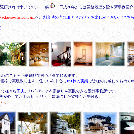
ご覧頂ければ幸いです。･･･笑
平成26年からは業務履歴を除き新事例紹介
www.ku-so-sha.com/sp1
へ。
創業時の当該HPと合わせてお楽しみ下さい。(どち
)
。心のこもった家創りで対応させて頂きます。
得の価格で実現致します。住まいを中心に
161
棟の実績
で皆様のお越しをお待ち
して様々な
工夫
、ｱｲﾃﾞｨｱによる家創りを実践できる設計事務所です。
ぞ安心してお問合せ下さい。 建築された皆様もお墨付き。
さい。