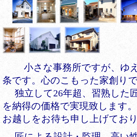
小さな事務所ですが、ゆ
条です。心のこもった家創り
独立して26年超、習熟した匠
を納得の価格で実現致します
お越しをお待ち申し上げてお
匠による設計・監理、
高い