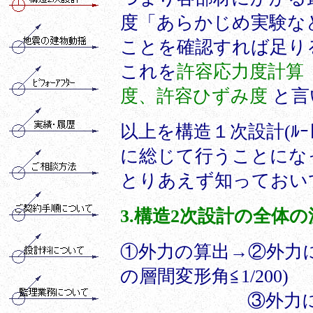
度「あらかじめ実験な
ことを確認すれば足り
これを
許容応力度計算 
度、許容ひずみ度
と言
以上を構造１次設計(ﾙ
に総じて行うことにな
とりあえず知っておい
3.構造2次設計の全体の
①外力の算出→②外力
の層間変形角≦1/200)
③外力による建物