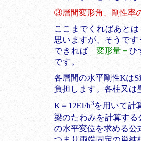
③層間変形角、剛性率
ここまでくればあとは
思いますが、そうです
できれば
変形量＝
ひ
です。
各層間の水平剛性Kは
負担します。各柱又は
3
K＝12EI/h
を用いて計
梁のたわみを計算する公
の水平変位を求める公
つまり両端固定の単純柱