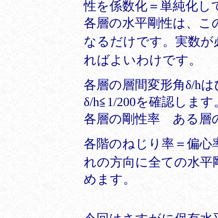
性を係数化＝単純化し
各層の水平剛性は、こ
なるだけです。実数が必
ればよいわけです。
各層の層間変形角δ/hは
δ/h≦1/200を確認します
各層の剛性率 ある層の
各階のねじり率＝偏心
れの方向に全ての水平
めます。