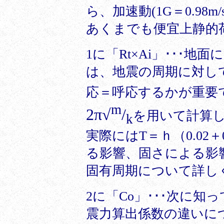
ら、加速動(
1G＝0.98m/
あくまでも便宜上静的
1に
「Rt×Ai
」･･･地
は、地震の周期に対し
応＝呼応するかが重要で
m
2π√
/
を用いて計算
k
実際にはT＝ｈ（0.02
る影響、固さによる影
固有周期について詳し
2に「Co」･･･次に
震力算出係数の違いに