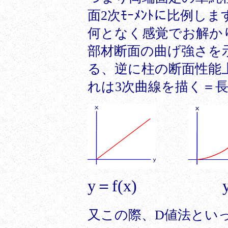
面2次ﾓｰﾒﾝﾄに比例しま
何となく感覚でお解か
部材断面の曲げ強さを示
る、逆に柱の断面性能
れは3次曲線を描く＝長
y＝f(x) y＝
又この際、D値法といっ