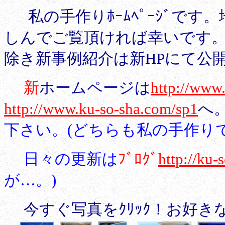
私の手作りﾎｰﾑﾍﾟｰｼﾞで
しんでご覧頂ければ幸いです。･
除き新事例紹介は新HPにて公
新
ホームページは
http://www
http://www.ku-so-sha.com/sp1
へ
下さい。(どちらも私の手作りで
日々の更新は
ﾌﾞﾛｸﾞ
http://ku-
が…。)
今すぐ写真をｸﾘｯｸ！お好きな