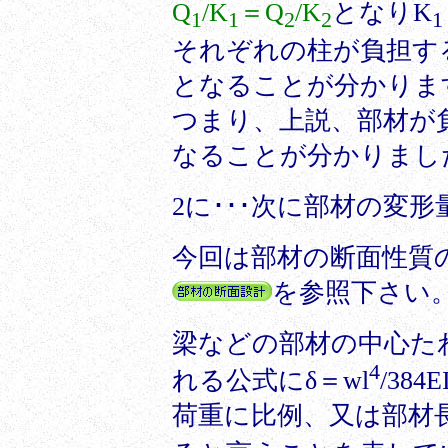
Q
/K
＝Q
/K
となりK
1
1
2
2
1
それぞれの柱が負担する
となることが分かりま
つまり、上説、部材が
なることが分かりまし
2に･･･次に部材の変
今回は部材の断面性質
を参照下さい
梁などの部材の中心た
4
れる公式にδ＝wl
/3
荷重に比例、又は部材長