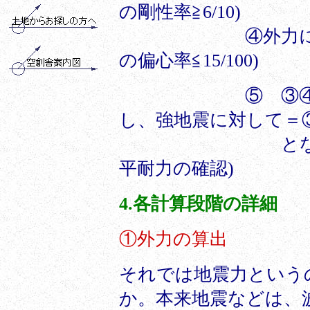
の剛性率≧6/10)
④外力による建物
の偏心率≦15/100)
⑤ ③④がNGの
し、強地震に対して＝③
となります。Qu ≧
平耐力の確認)
4.各計算段階の詳細
①外力の算出
それでは地震力という
か。本来地震などは、