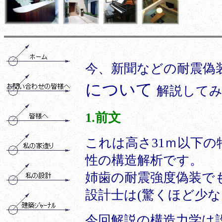
今、新聞などの耐震偽
について
解説して
1.前文
これは高さ31ｍ以下
性の構造解析です。
姉歯の耐震強度偽装で
設計士は(驚くほど少な
今回解説の構造力学は