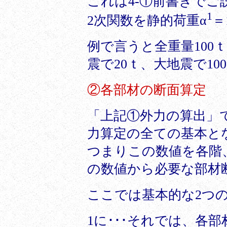
これは4-①前書きでご
1
2次関数を静的荷重α
＝
例で言うと全重量100ｔ
震で20ｔ、大地震で1
②各部材の断面算定
「上記①外力の算出」
力算定の全ての基本と
つまりこの数値を各階
の数値から必要な部材
ここでは基本的な2つ
1に･･･それでは、各