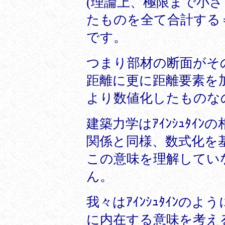
(理論上、極限まで小さく
たものを全て合計する
です。
つまり部材の断面がそ
距離に更に距離要素を
より数値化したものな
建築力学はｱｲﾝｼｭﾀ
関係と同様、数式化を
この意味を理解してい
ん。
我々はｱｲﾝｼｭﾀｲﾝ
に内在する意味を考え