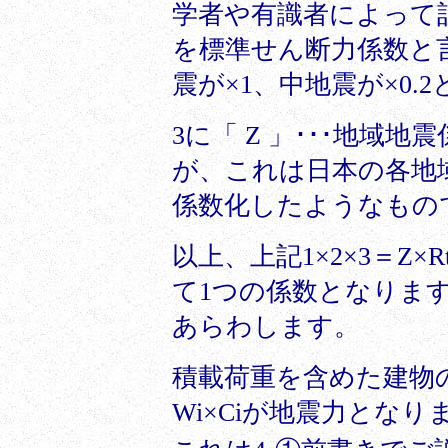
学者や有識者によって
を標準せん断力係数と
震が×1、中地震が×0
3に「 Z 」･･･地域
が、これは日本の各地
係数化したようなもの
以上、上記1×2×3＝Z
て1つの係数となりま
あらわします。
積載荷重を含めた建物の
Wi×Ciが地震力となり