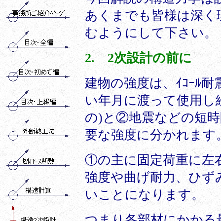
あくまでも皆様は深く
むようにして下さい。
2. 2次設計の前に
建物の強度は、ｲｺｰﾙ
い年月に渡って使用し
の)と②地震などの短
要な強度に分かれます
①の主に固定荷重に左
強度や曲げ耐力、ひず
いことになります。
つまり各部材にかかる