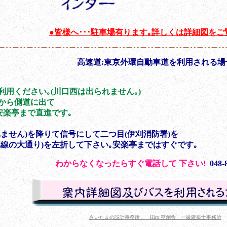
●
皆様へ･･･駐車場有ります｡詳しくは詳細図をご
高速道:東京外環自動車道を利用される場
用ください｡(川口西は出られません｡)
から側道に出て
安楽亭まで直進です｡
ません)を降りて信号にして二つ目(伊刈消防署)を
車線の大通り)を左折して下さい｡安楽亭まではすぐです｡
わからなくなったらすぐ電話して 下さい!
048-8
さいたまの設計事務所 Hiro 空創舎 一級建築士事務所