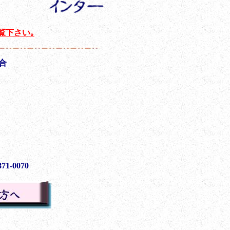
覧下さい｡
合
71-0070