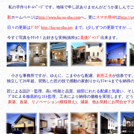
私の手作りﾎｰﾑﾍﾟｰｼﾞです。地味で申し訳ありませんがどうか楽しんで
新
ホームページは
http://www.ku-so-sha.com
へ。更に
スマホ用HP
は
http://
日々の更新は
ﾌﾞﾛｸﾞ
http://ku-so-sha.net
まで。(少しずつの更新ですが…。
今すぐ写真をｸﾘｯｸ！お好きな実例(抜粋)に
直接ｼﾞｬﾝﾌﾟ
出来ます。
小さな事務所ですが、ゆえに、こまやかな配慮、
創意工夫
が信条です
独立して26年超、習熟した匠の技で感動の家創りからﾘﾌｫｰﾑまでを納
匠による設計・監理、
高い性能と品質、
細部にわたる配慮と気遣い
、そ
ﾌﾟﾛによる
徹底的なｺｽﾄ監理
、工夫により納得の価格を実現します。どう
新築、改築、リノベーション(模様替え)、減築、他お気軽にお問合せ下