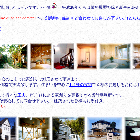
ご覧頂ければ幸いです。･･･笑
平成26年からは業務履歴を除き新事例紹介
www.ku-so-sha.com/sp1
へ。
創業時の当該HPと合わせてお楽しみ下さい。(どち
)
。心のこもった家創りで対応させて頂きます。
得の価格で実現致します。住まいを中心に
161
棟の実績
で皆様のお越しをお待ち
して様々な
工夫
、ｱｲﾃﾞｨｱによる家創りを実践できる設計事務所です。
ぞ安心してお問合せ下さい。 建築された皆様もお墨付き。
さい。