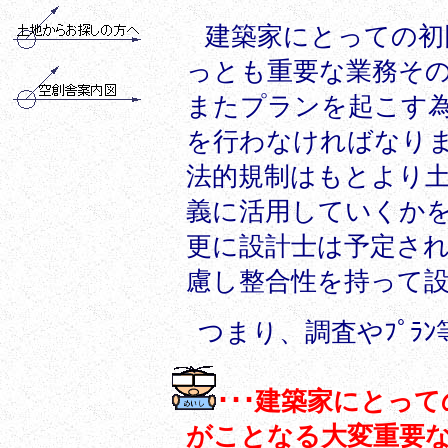
建築家にとっての初
っとも重要な業務そ
またプランを起こす為
を行わなければなり
法的規制はもとより
義に活用していくかを
更に設計士は予定さ
慮し整合性を持って
つまり、調査やﾌﾟﾗ
･･･建築家にとっての企
がことなる大変重要