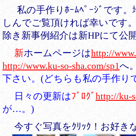
私の手作りﾎｰﾑﾍﾟｰｼﾞで
しんでご覧頂ければ幸いです。･
除き新事例紹介は新HPにて公
新
ホームページは
http://www
http://www.ku-so-sha.com/sp1
へ
下さい。(どちらも私の手作りで
日々の更新は
ﾌﾞﾛｸﾞ
http://ku-
が…。)
今すぐ写真をｸﾘｯｸ！お好きな