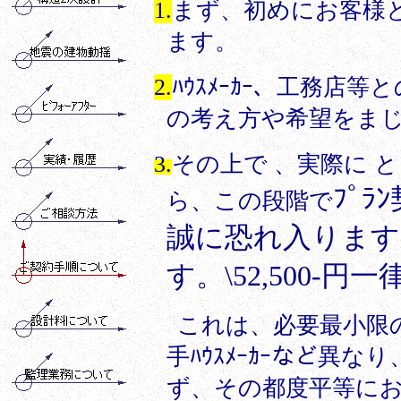
1.
まず、初めにお客様
ます。
2.
ﾊｳｽﾒｰｶｰ、工務
の考え方や希望をまじ
3.
その上で 、
実際に 
ﾌﾟ
ら、この段階で
誠に恐れ入ります
す。\52,500-円一
これは、必要最小限の
手ﾊｳｽﾒｰｶｰなど異
ず、その都度平等に