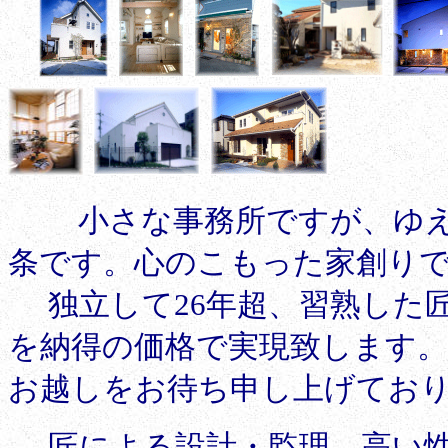
小さな事務所ですが、ゆ
条です。心のこもった家創り
独立して26年超、習熟した匠
を納得の価格で実現致します
お越しをお待ち申し上げてお
匠による設計・監理、
高い