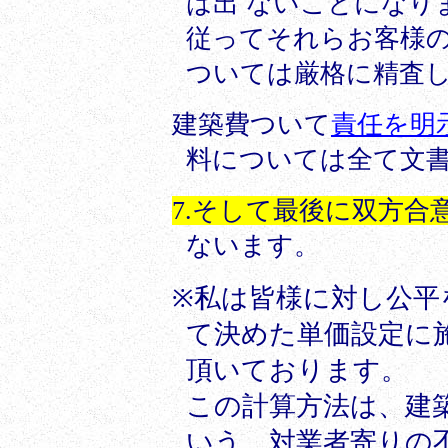
は
出 ないことになり
従ってそれらお客様
ついては厳格に精査
建築費ついて
責任を明
料については全て文
7.そして最後に双方合
ないます。
私は皆様に対し公平
※
て決めた単価設定に
頂いております。
この計算方法は、建
いう、対業者寄りの