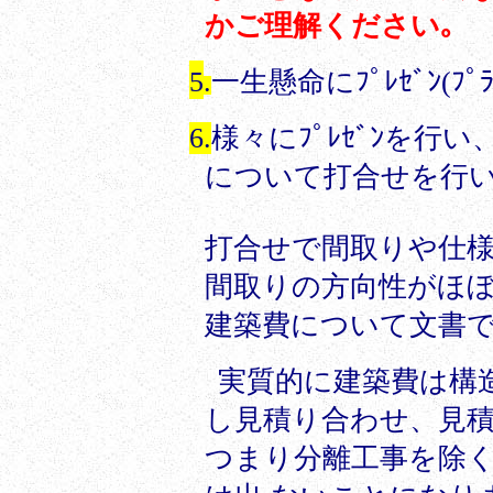
かご理解ください｡
5
.
一生懸命にﾌﾟﾚｾﾞﾝ(
6.
様々にﾌﾟﾚｾﾞﾝを行い
について打合せを行
打合せで間取りや仕
間取りの方向性がほ
建築費について文書
実質的に建築費は構造
し見積り合わせ、見積
つまり
分離工事を除