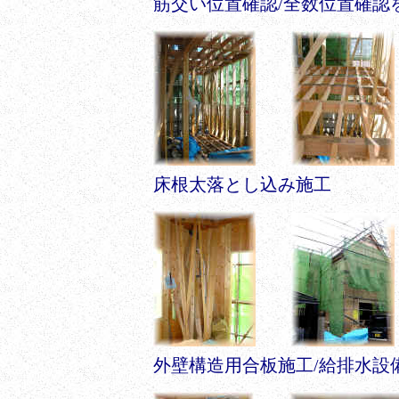
筋交い位置確認/全数位置確認を
床根太落とし込み施工
外壁構造用合板施工/給排水設