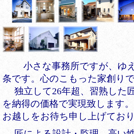
小さな事務所ですが、ゆ
条です。心のこもった家創り
独立して26年超、習熟した匠
を納得の価格で実現致します
お越しをお待ち申し上げてお
匠による設計・監理、
高い