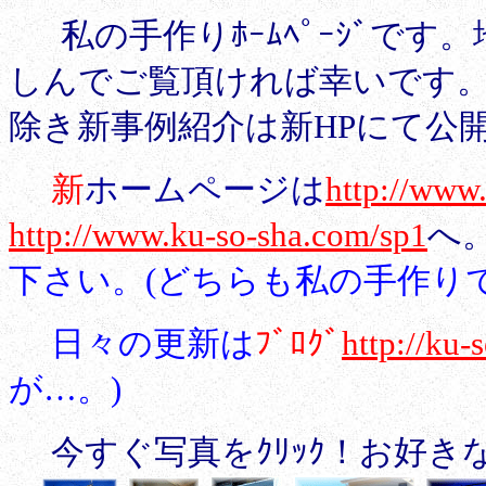
私の手作りﾎｰﾑﾍﾟｰｼﾞで
しんでご覧頂ければ幸いです。･
除き新事例紹介は新HPにて公
新
ホームページは
http://www
http://www.ku-so-sha.com/sp1
へ
下さい。(どちらも私の手作りで
日々の更新は
ﾌﾞﾛｸﾞ
http://ku-
が…。)
今すぐ写真をｸﾘｯｸ！お好きな