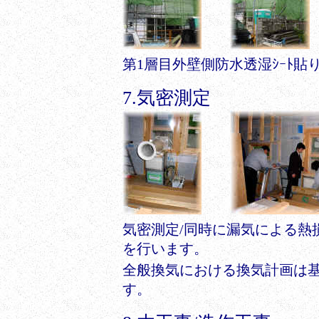
第1層目外壁側防水透湿ｼｰﾄ貼
7.気密測定
気密測定/同時に漏気による熱
を行います。
全般換気における換気計画は基
す。