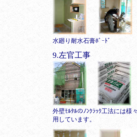
水廻り耐水石膏ﾎﾞｰﾄﾞ
9.左官工事
外壁ﾓﾙﾀﾙのﾉﾝｸﾗｯｸ工法に
用しています。