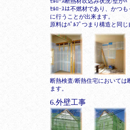
ｾﾙﾛｰｽ断熱材吹込み状況/壁が
ｾﾙﾛｰｽは不燃材であり、か
に行うことが出来ます。
原料はﾊﾟﾙﾌﾟつまり構造と同
断熱検査/断熱住宅においては
ます。
6.外壁工事