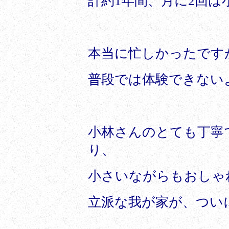
計約
1
年間、月に
2
回は
本当に忙しかったです
普段では体験できない
小林さんのとても丁寧
り、
小さいながらもおしゃ
立派な我が家が、つい