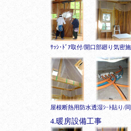
ｻｯｼ･ﾄﾞｱ取付/開口部廻り気
屋根断熱用防水透湿ｼｰﾄ貼り/
4.暖房設備工事