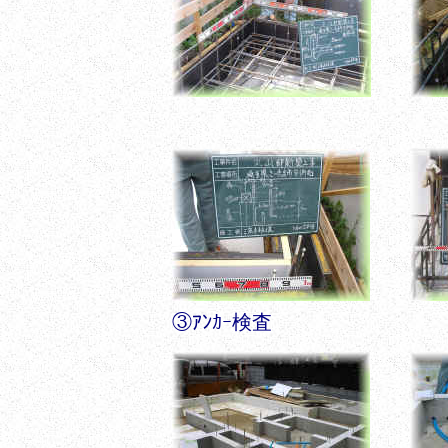
②配筋検査
③ｱﾝｶｰ検査