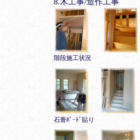
8.木工事/造作工事
階段施工状況
石膏ﾎﾞｰﾄﾞ貼り