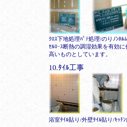
ｸﾛｽ下地処理ﾊﾟﾃ処理/のりﾉﾝﾎﾙ
ｾﾙﾛｰｽ断熱の調湿効果を有効
高いものとしています。
10.ﾀｲﾙ工事
浴室ﾀｲﾙ貼り/外壁ﾀｲﾙ貼り/ｷｯﾁﾝ前