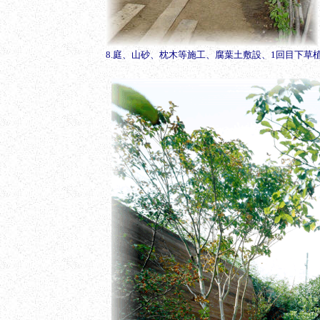
8.庭、山砂、枕木等施工、腐葉土敷設、1回目下草