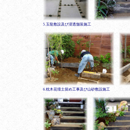
5.玉龍敷設及び浸透舗装施工
6.枕木花壇土留め工事及び山砂敷設施工