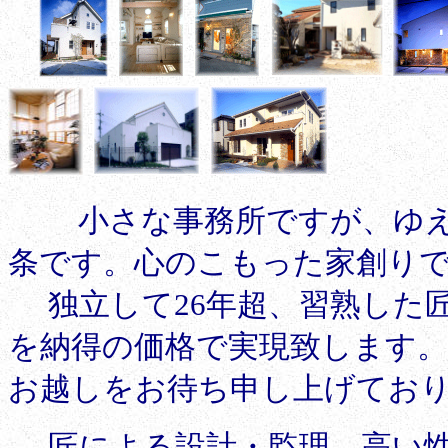
小さな事務所ですが、ゆ
条です。心のこもった家創り
独立して26年超、習熟した匠
を納得の価格で実現致します
お越しをお待ち申し上げてお
匠による設計・監理、
高い