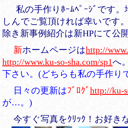
私の手作りﾎｰﾑﾍﾟｰｼﾞで
しんでご覧頂ければ幸いです。･
除き新事例紹介は新HPにて公
新
ホームページは
http://www
http://www.ku-so-sha.com/sp1
へ
下さい。(どちらも私の手作りで
日々の更新は
ﾌﾞﾛｸﾞ
http://ku-
が…。)
今すぐ写真をｸﾘｯｸ！お好きな