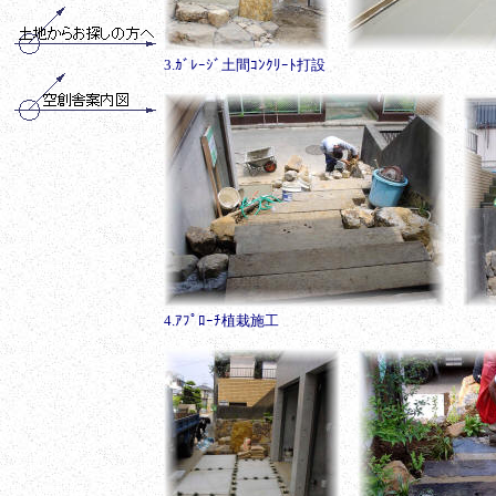
3.ｶﾞﾚｰｼﾞ土間ｺﾝｸﾘｰﾄ打設
4.ｱﾌﾟﾛｰﾁ植栽施工