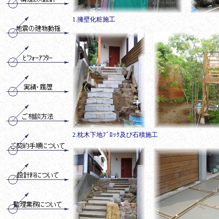
1.擁壁化粧施工
2.枕木下地ﾌﾞﾛｯｸ及び石積施工