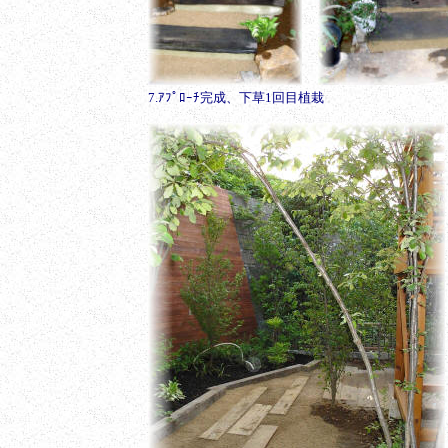
7.ｱﾌﾟﾛｰﾁ完成、下草1回目植栽