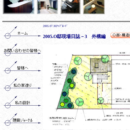
2005.07.30ｱｯﾌﾟﾛｰﾄﾞ
2005.O邸現場日誌－3 外構編