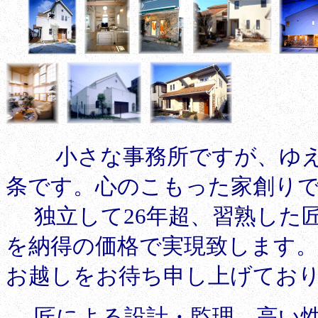
小さな事務所ですが、ゆ
条です。心のこもった家創り
独立して26年超、習熟した匠
を納得の価格で実現致します
お越しをお待ち申し上げてお
匠による設計・監理、
高い