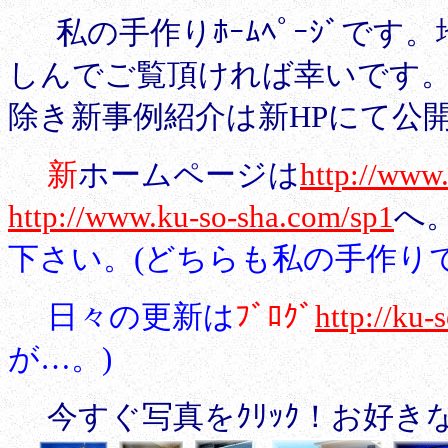
私の手作りﾎｰﾑﾍﾟｰｼﾞで
しんでご覧頂ければ幸いです。･
除き新事例紹介は新HPにて公
新
ホームページは
http://www
http://www.ku-so-sha.com/sp1
へ
下さい。(どちらも私の手作りで
日々の更新は
ﾌﾞﾛｸﾞ
http://ku-
が…。)
今すぐ写真をｸﾘｯｸ！お好きな