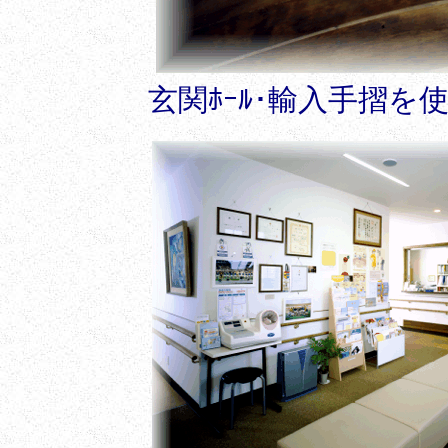
玄関ﾎｰﾙ･輸入手摺を