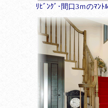
ﾘﾋﾞﾝｸﾞ･間口3ｍのﾏ