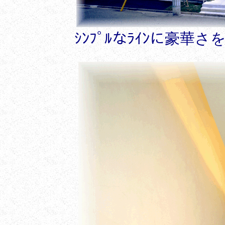
ｼﾝﾌﾟﾙなﾗｲﾝに豪華