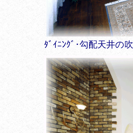
ﾀﾞｲﾆﾝｸﾞ･勾配天