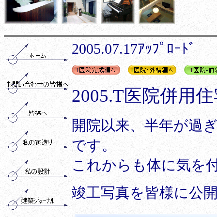
2005.07.17ｱｯﾌﾟﾛｰﾄﾞ
2005.T医院併
開院以来、半年が過
です。
これからも体に気を
竣工写真を皆様に公