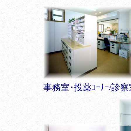
事務室･投薬ｺｰﾅｰ/診察